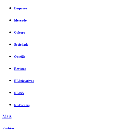
Desporto
Mercado
Cultura
Sociedade
Opinião
Revistas
RL Iniciativas
RL+65
RL Escolas
Mais
Revistas