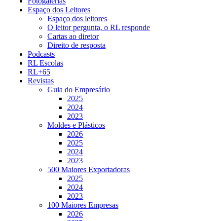
Fotogalerias
Espaço dos Leitores
Espaço dos leitores
O leitor pergunta, o RL responde
Cartas ao diretor
Direito de resposta
Podcasts
RL Escolas
RL+65
Revistas
Guia do Empresário
2025
2024
2023
Moldes e Plásticos
2026
2025
2024
2023
500 Maiores Exportadoras
2025
2024
2023
100 Maiores Empresas
2026