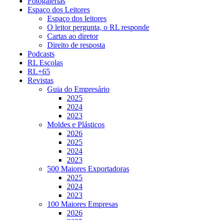
Fotogalerias
Espaço dos Leitores
Espaço dos leitores
O leitor pergunta, o RL responde
Cartas ao diretor
Direito de resposta
Podcasts
RL Escolas
RL+65
Revistas
Guia do Empresário
2025
2024
2023
Moldes e Plásticos
2026
2025
2024
2023
500 Maiores Exportadoras
2025
2024
2023
100 Maiores Empresas
2026