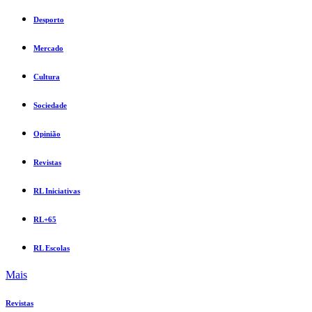
Desporto
Mercado
Cultura
Sociedade
Opinião
Revistas
RL Iniciativas
RL+65
RL Escolas
Mais
Revistas