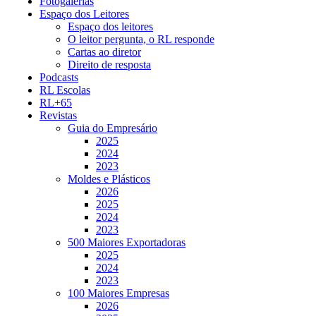
Fotogalerias
Espaço dos Leitores
Espaço dos leitores
O leitor pergunta, o RL responde
Cartas ao diretor
Direito de resposta
Podcasts
RL Escolas
RL+65
Revistas
Guia do Empresário
2025
2024
2023
Moldes e Plásticos
2026
2025
2024
2023
500 Maiores Exportadoras
2025
2024
2023
100 Maiores Empresas
2026