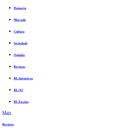
Desporto
Mercado
Cultura
Sociedade
Opinião
Revistas
RL Iniciativas
RL+65
RL Escolas
Mais
Revistas