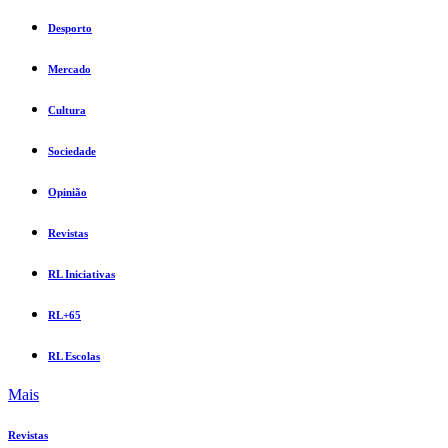
Desporto
Mercado
Cultura
Sociedade
Opinião
Revistas
RL Iniciativas
RL+65
RL Escolas
Mais
Revistas