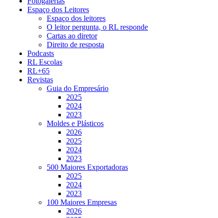
Fotogalerias
Espaço dos Leitores
Espaço dos leitores
O leitor pergunta, o RL responde
Cartas ao diretor
Direito de resposta
Podcasts
RL Escolas
RL+65
Revistas
Guia do Empresário
2025
2024
2023
Moldes e Plásticos
2026
2025
2024
2023
500 Maiores Exportadoras
2025
2024
2023
100 Maiores Empresas
2026