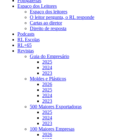
Fotogalerias
Espaço dos Leitores
Espaço dos leitores
O leitor pergunta, o RL responde
Cartas ao diretor
Direito de resposta
Podcasts
RL Escolas
RL+65
Revistas
Guia do Empresário
2025
2024
2023
Moldes e Plásticos
2026
2025
2024
2023
500 Maiores Exportadoras
2025
2024
2023
100 Maiores Empresas
2026