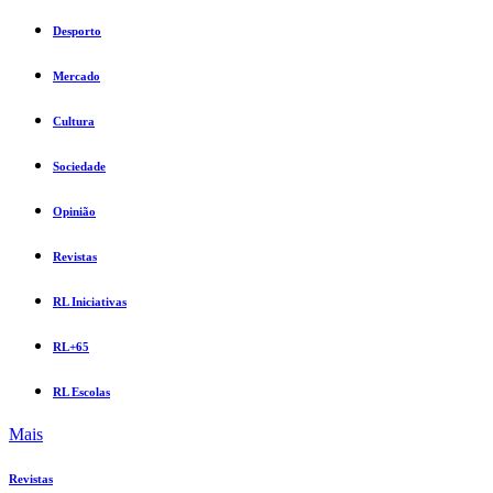
Desporto
Mercado
Cultura
Sociedade
Opinião
Revistas
RL Iniciativas
RL+65
RL Escolas
Mais
Revistas