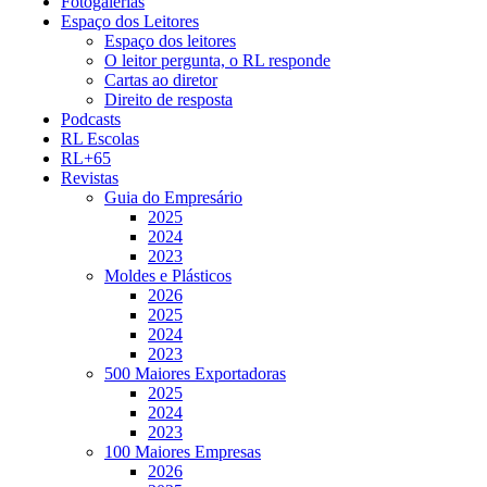
Fotogalerias
Espaço dos Leitores
Espaço dos leitores
O leitor pergunta, o RL responde
Cartas ao diretor
Direito de resposta
Podcasts
RL Escolas
RL+65
Revistas
Guia do Empresário
2025
2024
2023
Moldes e Plásticos
2026
2025
2024
2023
500 Maiores Exportadoras
2025
2024
2023
100 Maiores Empresas
2026