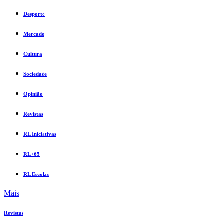
Desporto
Mercado
Cultura
Sociedade
Opinião
Revistas
RL Iniciativas
RL+65
RL Escolas
Mais
Revistas