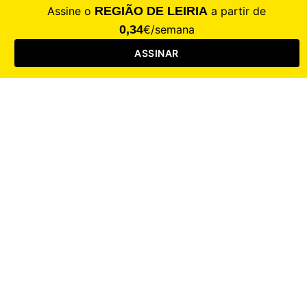
Saúde
Desporto
Mercado
Cultura
Sociedade
Opinião
Revistas
RL Iniciativas
RL+65
RL Escolas
Mais