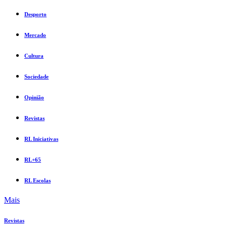
Desporto
Mercado
Cultura
Sociedade
Opinião
Revistas
RL Iniciativas
RL+65
RL Escolas
Mais
Revistas