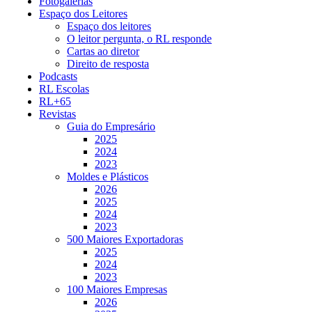
Fotogalerias
Espaço dos Leitores
Espaço dos leitores
O leitor pergunta, o RL responde
Cartas ao diretor
Direito de resposta
Podcasts
RL Escolas
RL+65
Revistas
Guia do Empresário
2025
2024
2023
Moldes e Plásticos
2026
2025
2024
2023
500 Maiores Exportadoras
2025
2024
2023
100 Maiores Empresas
2026