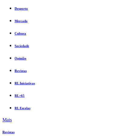
Desporto
Mercado
Cultura
Sociedade
Opinião
Revistas
RL Iniciativas
RL+65
RL Escolas
Mais
Revistas