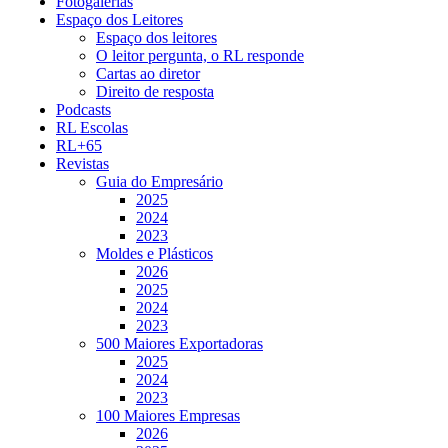
Fotogalerias
Espaço dos Leitores
Espaço dos leitores
O leitor pergunta, o RL responde
Cartas ao diretor
Direito de resposta
Podcasts
RL Escolas
RL+65
Revistas
Guia do Empresário
2025
2024
2023
Moldes e Plásticos
2026
2025
2024
2023
500 Maiores Exportadoras
2025
2024
2023
100 Maiores Empresas
2026