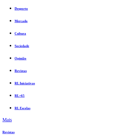
Desporto
Mercado
Cultura
Sociedade
Opinião
Revistas
RL Iniciativas
RL+65
RL Escolas
Mais
Revistas