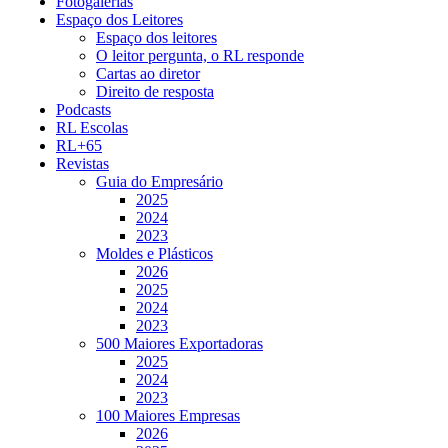
Fotogalerias
Espaço dos Leitores
Espaço dos leitores
O leitor pergunta, o RL responde
Cartas ao diretor
Direito de resposta
Podcasts
RL Escolas
RL+65
Revistas
Guia do Empresário
2025
2024
2023
Moldes e Plásticos
2026
2025
2024
2023
500 Maiores Exportadoras
2025
2024
2023
100 Maiores Empresas
2026