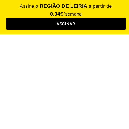
CALAMIDADE
Saúde
Desporto
Mercado
Cultura
Sociedade
Opinião
Revistas
RL Iniciativas