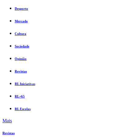
Desporto
Mercado
Cultura
Sociedade
Opinião
Revistas
RL Iniciativas
RL+65
RL Escolas
Mais
Revistas