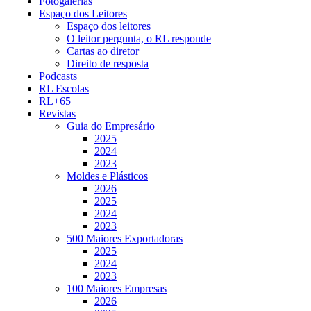
Fotogalerias
Espaço dos Leitores
Espaço dos leitores
O leitor pergunta, o RL responde
Cartas ao diretor
Direito de resposta
Podcasts
RL Escolas
RL+65
Revistas
Guia do Empresário
2025
2024
2023
Moldes e Plásticos
2026
2025
2024
2023
500 Maiores Exportadoras
2025
2024
2023
100 Maiores Empresas
2026