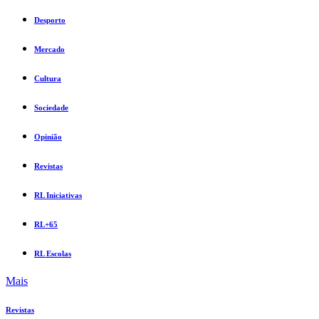
Desporto
Mercado
Cultura
Sociedade
Opinião
Revistas
RL Iniciativas
RL+65
RL Escolas
Mais
Revistas