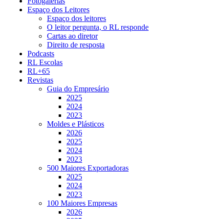
Fotogalerias
Espaço dos Leitores
Espaço dos leitores
O leitor pergunta, o RL responde
Cartas ao diretor
Direito de resposta
Podcasts
RL Escolas
RL+65
Revistas
Guia do Empresário
2025
2024
2023
Moldes e Plásticos
2026
2025
2024
2023
500 Maiores Exportadoras
2025
2024
2023
100 Maiores Empresas
2026