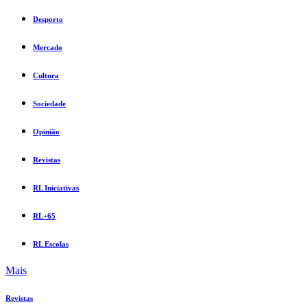
Desporto
Mercado
Cultura
Sociedade
Opinião
Revistas
RL Iniciativas
RL+65
RL Escolas
Mais
Revistas