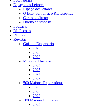
Fotogalerias
Espaço dos Leitores
Espaço dos leitores
O leitor pergunta, o RL responde
Cartas ao diretor
Direito de resposta
Podcasts
RL Escolas
RL+65
Revistas
Guia do Empresário
2025
2024
2023
Moldes e Plásticos
2026
2025
2024
2023
500 Maiores Exportadoras
2025
2024
2023
100 Maiores Empresas
2026