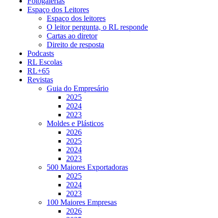
Fotogalerias
Espaço dos Leitores
Espaço dos leitores
O leitor pergunta, o RL responde
Cartas ao diretor
Direito de resposta
Podcasts
RL Escolas
RL+65
Revistas
Guia do Empresário
2025
2024
2023
Moldes e Plásticos
2026
2025
2024
2023
500 Maiores Exportadoras
2025
2024
2023
100 Maiores Empresas
2026