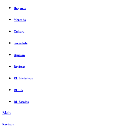
Desporto
Mercado
Cultura
Sociedade
Opinião
Revistas
RL Iniciativas
RL+65
RL Escolas
Mais
Revistas