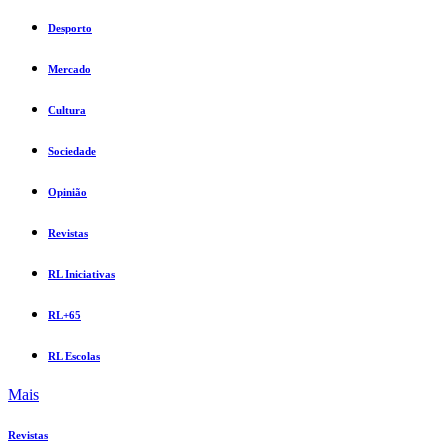
Desporto
Mercado
Cultura
Sociedade
Opinião
Revistas
RL Iniciativas
RL+65
RL Escolas
Mais
Revistas