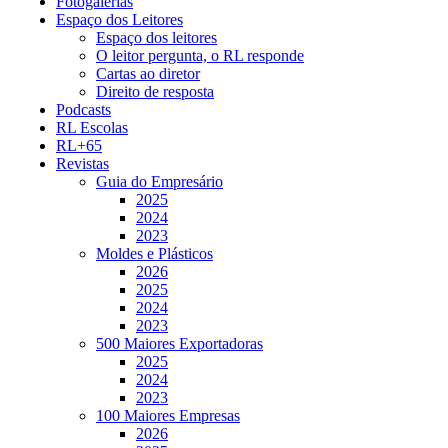
Fotogalerias
Espaço dos Leitores
Espaço dos leitores
O leitor pergunta, o RL responde
Cartas ao diretor
Direito de resposta
Podcasts
RL Escolas
RL+65
Revistas
Guia do Empresário
2025
2024
2023
Moldes e Plásticos
2026
2025
2024
2023
500 Maiores Exportadoras
2025
2024
2023
100 Maiores Empresas
2026