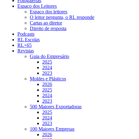
Fotogalerias
Espaço dos Leitores
Espaço dos leitores
O leitor pergunta, o RL responde
Cartas ao diretor
Direito de resposta
Podcasts
RL Escolas
RL+65
Revistas
Guia do Empresário
2025
2024
2023
Moldes e Plásticos
2026
2025
2024
2023
500 Maiores Exportadoras
2025
2024
2023
100 Maiores Empresas
2026