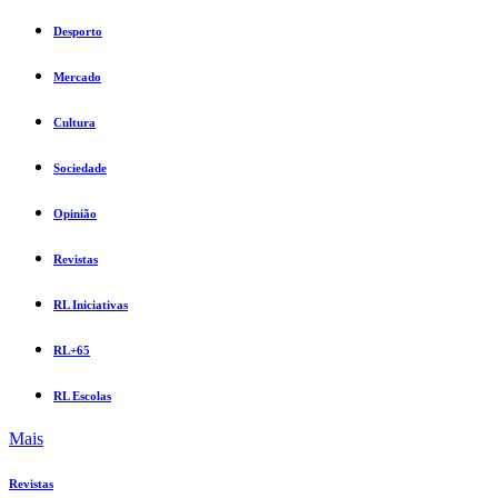
Desporto
Mercado
Cultura
Sociedade
Opinião
Revistas
RL Iniciativas
RL+65
RL Escolas
Mais
Revistas