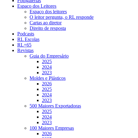
Fotogalerias
Espaço dos Leitores
Espaço dos leitores
O leitor pergunta, o RL responde
Cartas ao diretor
Direito de resposta
Podcasts
RL Escolas
RL+65
Revistas
Guia do Empresário
2025
2024
2023
Moldes e Plásticos
2026
2025
2024
2023
500 Maiores Exportadoras
2025
2024
2023
100 Maiores Empresas
2026