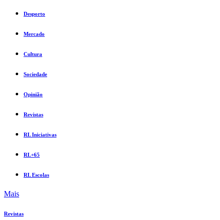
Desporto
Mercado
Cultura
Sociedade
Opinião
Revistas
RL Iniciativas
RL+65
RL Escolas
Mais
Revistas