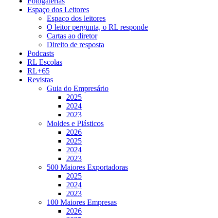
Fotogalerias
Espaço dos Leitores
Espaço dos leitores
O leitor pergunta, o RL responde
Cartas ao diretor
Direito de resposta
Podcasts
RL Escolas
RL+65
Revistas
Guia do Empresário
2025
2024
2023
Moldes e Plásticos
2026
2025
2024
2023
500 Maiores Exportadoras
2025
2024
2023
100 Maiores Empresas
2026