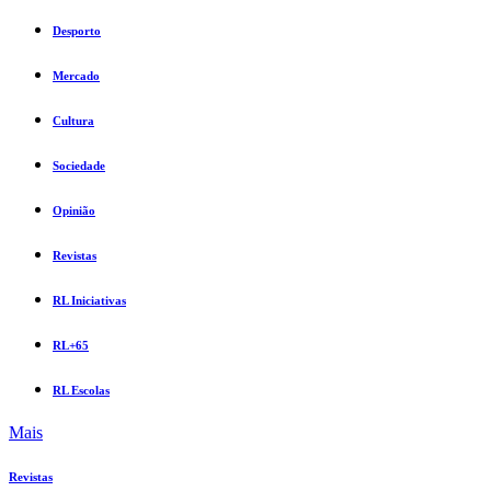
Desporto
Mercado
Cultura
Sociedade
Opinião
Revistas
RL Iniciativas
RL+65
RL Escolas
Mais
Revistas