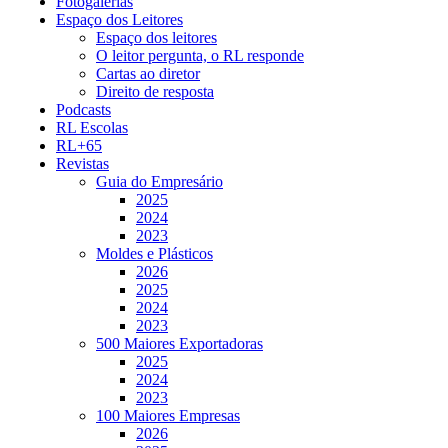
Fotogalerias
Espaço dos Leitores
Espaço dos leitores
O leitor pergunta, o RL responde
Cartas ao diretor
Direito de resposta
Podcasts
RL Escolas
RL+65
Revistas
Guia do Empresário
2025
2024
2023
Moldes e Plásticos
2026
2025
2024
2023
500 Maiores Exportadoras
2025
2024
2023
100 Maiores Empresas
2026