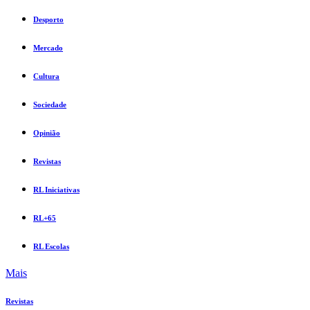
Desporto
Mercado
Cultura
Sociedade
Opinião
Revistas
RL Iniciativas
RL+65
RL Escolas
Mais
Revistas