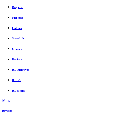
Desporto
Mercado
Cultura
Sociedade
Opinião
Revistas
RL Iniciativas
RL+65
RL Escolas
Mais
Revistas