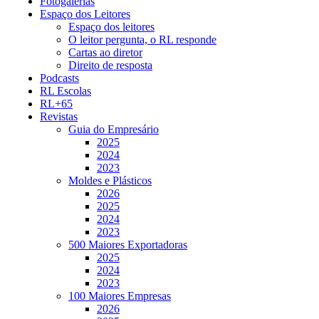
Fotogalerias
Espaço dos Leitores
Espaço dos leitores
O leitor pergunta, o RL responde
Cartas ao diretor
Direito de resposta
Podcasts
RL Escolas
RL+65
Revistas
Guia do Empresário
2025
2024
2023
Moldes e Plásticos
2026
2025
2024
2023
500 Maiores Exportadoras
2025
2024
2023
100 Maiores Empresas
2026