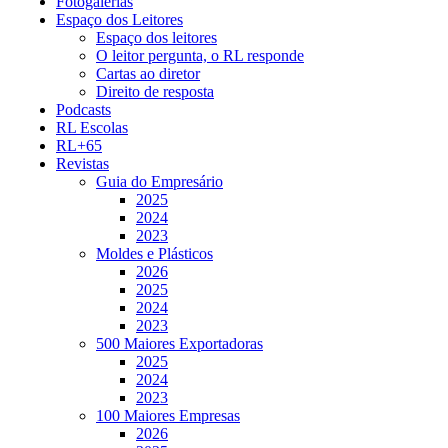
Fotogalerias
Espaço dos Leitores
Espaço dos leitores
O leitor pergunta, o RL responde
Cartas ao diretor
Direito de resposta
Podcasts
RL Escolas
RL+65
Revistas
Guia do Empresário
2025
2024
2023
Moldes e Plásticos
2026
2025
2024
2023
500 Maiores Exportadoras
2025
2024
2023
100 Maiores Empresas
2026