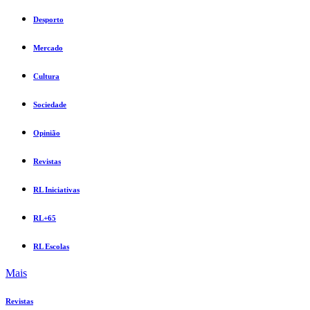
Desporto
Mercado
Cultura
Sociedade
Opinião
Revistas
RL Iniciativas
RL+65
RL Escolas
Mais
Revistas