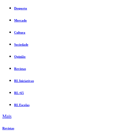
Desporto
Mercado
Cultura
Sociedade
Opinião
Revistas
RL Iniciativas
RL+65
RL Escolas
Mais
Revistas