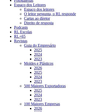
Fotogalerias
Espaço dos Leitores
Espaço dos leitores
O leitor pergunta, o RL responde
Cartas ao diretor
Direito de resposta
Podcasts
RL Escolas
RL+65
Revistas
Guia do Empresário
2025
2024
2023
Moldes e Plásticos
2026
2025
2024
2023
500 Maiores Exportadoras
2025
2024
2023
100 Maiores Empresas
2026