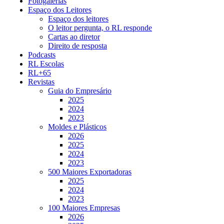
Fotogalerias
Espaço dos Leitores
Espaço dos leitores
O leitor pergunta, o RL responde
Cartas ao diretor
Direito de resposta
Podcasts
RL Escolas
RL+65
Revistas
Guia do Empresário
2025
2024
2023
Moldes e Plásticos
2026
2025
2024
2023
500 Maiores Exportadoras
2025
2024
2023
100 Maiores Empresas
2026