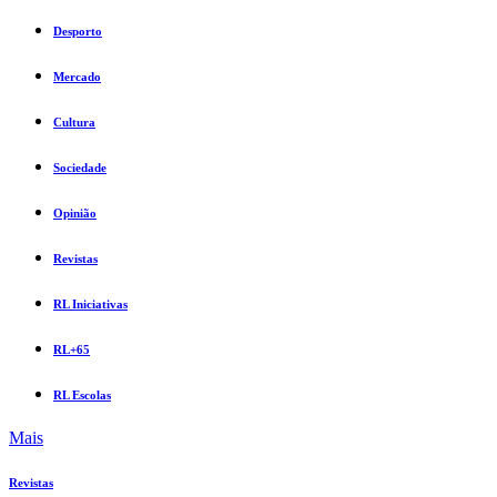
Desporto
Mercado
Cultura
Sociedade
Opinião
Revistas
RL Iniciativas
RL+65
RL Escolas
Mais
Revistas