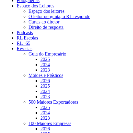
Fotogalerias
Espaço dos Leitores
Espaço dos leitores
O leitor pergunta, o RL responde
Cartas ao diretor
Direito de resposta
Podcasts
RL Escolas
RL+65
Revistas
Guia do Empresário
2025
2024
2023
Moldes e Plásticos
2026
2025
2024
2023
500 Maiores Exportadoras
2025
2024
2023
100 Maiores Empresas
2026