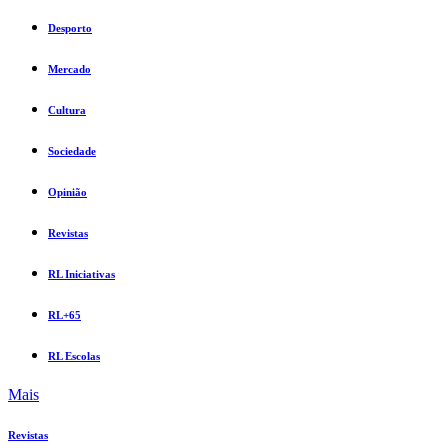
Desporto
Mercado
Cultura
Sociedade
Opinião
Revistas
RL Iniciativas
RL+65
RL Escolas
Mais
Revistas