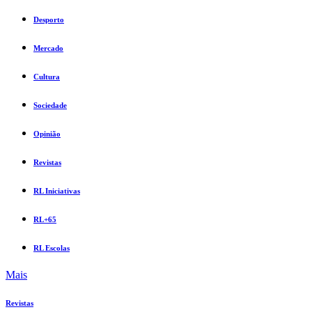
Desporto
Mercado
Cultura
Sociedade
Opinião
Revistas
RL Iniciativas
RL+65
RL Escolas
Mais
Revistas