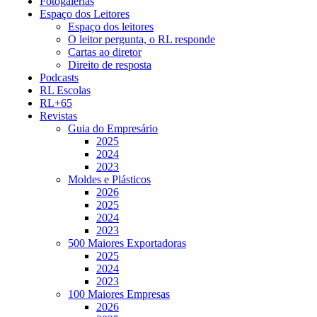
Fotogalerias
Espaço dos Leitores
Espaço dos leitores
O leitor pergunta, o RL responde
Cartas ao diretor
Direito de resposta
Podcasts
RL Escolas
RL+65
Revistas
Guia do Empresário
2025
2024
2023
Moldes e Plásticos
2026
2025
2024
2023
500 Maiores Exportadoras
2025
2024
2023
100 Maiores Empresas
2026