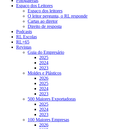
Fotogalerias
Espaço dos Leitores
Espaço dos leitores
O leitor pergunta, o RL responde
Cartas ao diretor
Direito de resposta
Podcasts
RL Escolas
RL+65
Revistas
Guia do Empresário
2025
2024
2023
Moldes e Plásticos
2026
2025
2024
2023
500 Maiores Exportadoras
2025
2024
2023
100 Maiores Empresas
2026