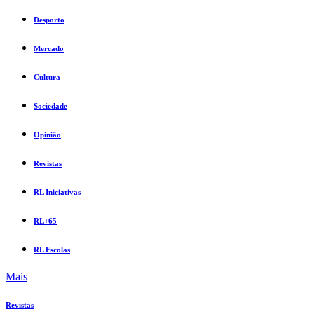
Desporto
Mercado
Cultura
Sociedade
Opinião
Revistas
RL Iniciativas
RL+65
RL Escolas
Mais
Revistas