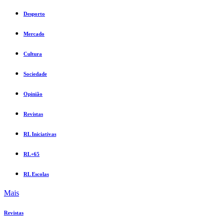
Desporto
Mercado
Cultura
Sociedade
Opinião
Revistas
RL Iniciativas
RL+65
RL Escolas
Mais
Revistas