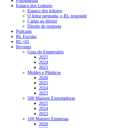
Fotogalerias
Espaço dos Leitores
Espaço dos leitores
O leitor pergunta, o RL responde
Cartas ao diretor
Direito de resposta
Podcasts
RL Escolas
RL+65
Revistas
Guia do Empresário
2025
2024
2023
Moldes e Plásticos
2026
2025
2024
2023
500 Maiores Exportadoras
2025
2024
2023
100 Maiores Empresas
2026