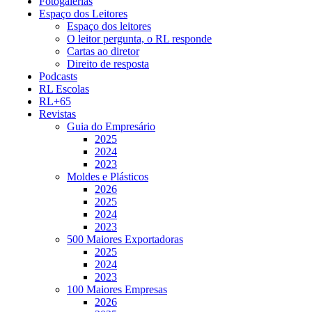
Fotogalerias
Espaço dos Leitores
Espaço dos leitores
O leitor pergunta, o RL responde
Cartas ao diretor
Direito de resposta
Podcasts
RL Escolas
RL+65
Revistas
Guia do Empresário
2025
2024
2023
Moldes e Plásticos
2026
2025
2024
2023
500 Maiores Exportadoras
2025
2024
2023
100 Maiores Empresas
2026