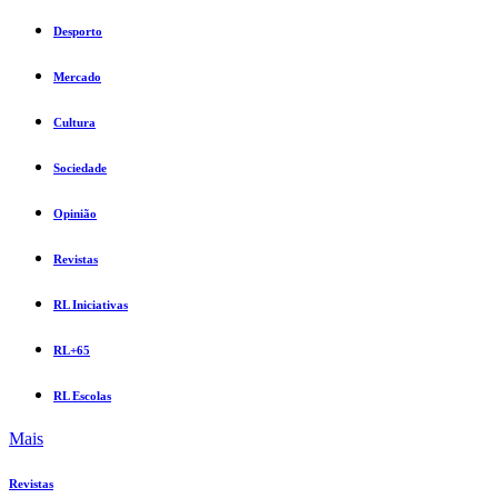
Desporto
Mercado
Cultura
Sociedade
Opinião
Revistas
RL Iniciativas
RL+65
RL Escolas
Mais
Revistas