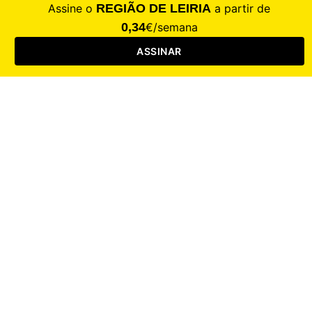
Saúde
Desporto
Mercado
Cultura
Sociedade
Opinião
Revistas
RL Iniciativas
RL+65
RL Escolas
Mais