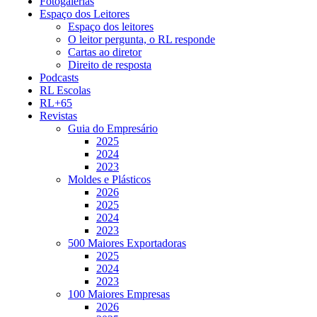
Fotogalerias
Espaço dos Leitores
Espaço dos leitores
O leitor pergunta, o RL responde
Cartas ao diretor
Direito de resposta
Podcasts
RL Escolas
RL+65
Revistas
Guia do Empresário
2025
2024
2023
Moldes e Plásticos
2026
2025
2024
2023
500 Maiores Exportadoras
2025
2024
2023
100 Maiores Empresas
2026