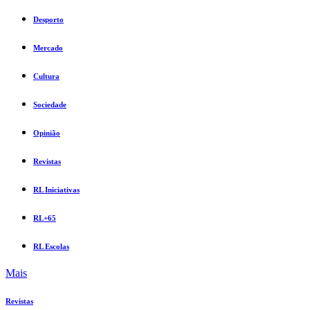
Desporto
Mercado
Cultura
Sociedade
Opinião
Revistas
RL Iniciativas
RL+65
RL Escolas
Mais
Revistas