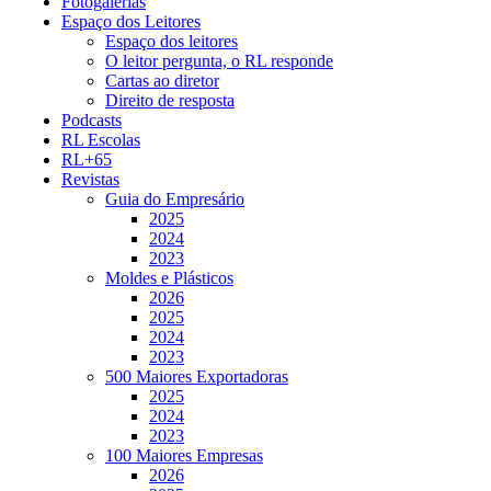
Fotogalerias
Espaço dos Leitores
Espaço dos leitores
O leitor pergunta, o RL responde
Cartas ao diretor
Direito de resposta
Podcasts
RL Escolas
RL+65
Revistas
Guia do Empresário
2025
2024
2023
Moldes e Plásticos
2026
2025
2024
2023
500 Maiores Exportadoras
2025
2024
2023
100 Maiores Empresas
2026