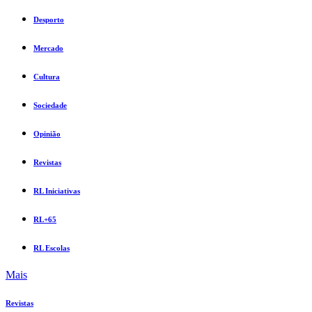
Desporto
Mercado
Cultura
Sociedade
Opinião
Revistas
RL Iniciativas
RL+65
RL Escolas
Mais
Revistas