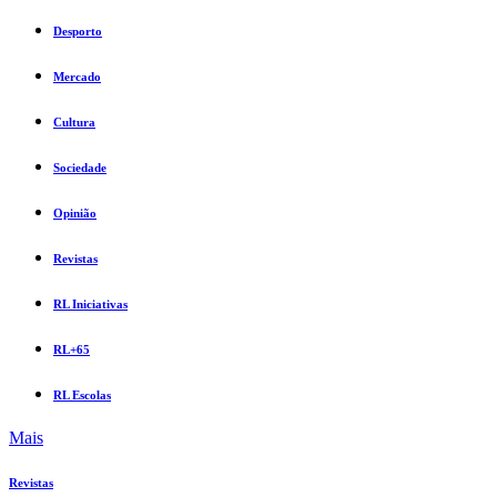
Desporto
Mercado
Cultura
Sociedade
Opinião
Revistas
RL Iniciativas
RL+65
RL Escolas
Mais
Revistas