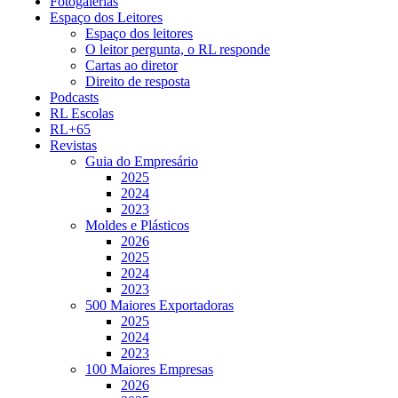
Fotogalerias
Espaço dos Leitores
Espaço dos leitores
O leitor pergunta, o RL responde
Cartas ao diretor
Direito de resposta
Podcasts
RL Escolas
RL+65
Revistas
Guia do Empresário
2025
2024
2023
Moldes e Plásticos
2026
2025
2024
2023
500 Maiores Exportadoras
2025
2024
2023
100 Maiores Empresas
2026