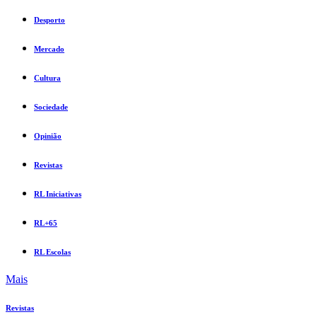
Desporto
Mercado
Cultura
Sociedade
Opinião
Revistas
RL Iniciativas
RL+65
RL Escolas
Mais
Revistas