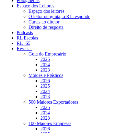
Fotogalerias
Espaço dos Leitores
Espaço dos leitores
O leitor pergunta, o RL responde
Cartas ao diretor
Direito de resposta
Podcasts
RL Escolas
RL+65
Revistas
Guia do Empresário
2025
2024
2023
Moldes e Plásticos
2026
2025
2024
2023
500 Maiores Exportadoras
2025
2024
2023
100 Maiores Empresas
2026