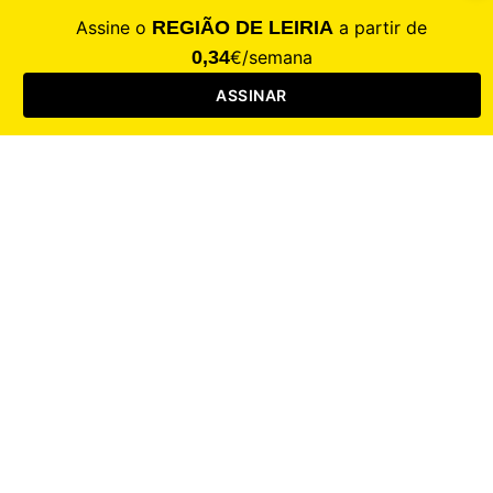
CALAMIDADE
Saúde
Desporto
Mercado
Cultura
Sociedade
Opinião
Revistas
RL Iniciativas
RL+65