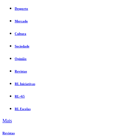
Desporto
Mercado
Cultura
Sociedade
Opinião
Revistas
RL Iniciativas
RL+65
RL Escolas
Mais
Revistas