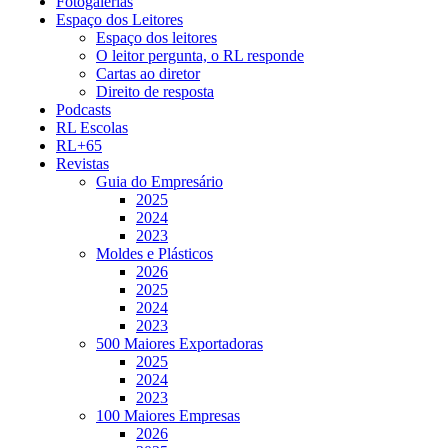
Fotogalerias
Espaço dos Leitores
Espaço dos leitores
O leitor pergunta, o RL responde
Cartas ao diretor
Direito de resposta
Podcasts
RL Escolas
RL+65
Revistas
Guia do Empresário
2025
2024
2023
Moldes e Plásticos
2026
2025
2024
2023
500 Maiores Exportadoras
2025
2024
2023
100 Maiores Empresas
2026