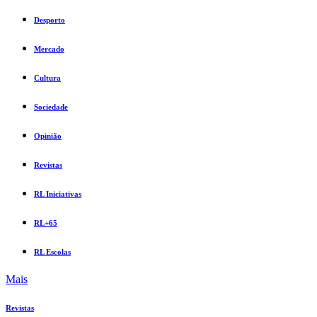
Desporto
Mercado
Cultura
Sociedade
Opinião
Revistas
RL Iniciativas
RL+65
RL Escolas
Mais
Revistas