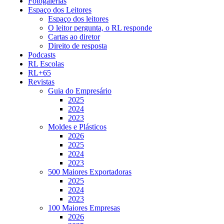
Fotogalerias
Espaço dos Leitores
Espaço dos leitores
O leitor pergunta, o RL responde
Cartas ao diretor
Direito de resposta
Podcasts
RL Escolas
RL+65
Revistas
Guia do Empresário
2025
2024
2023
Moldes e Plásticos
2026
2025
2024
2023
500 Maiores Exportadoras
2025
2024
2023
100 Maiores Empresas
2026