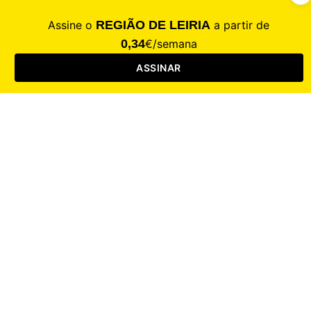
CALAMIDADE
Saúde
Desporto
Mercado
Cultura
Sociedade
Opinião
Revistas
RL Iniciativas
RL+65
RL Escolas