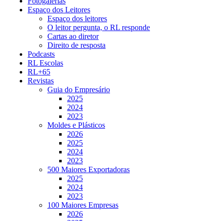
Fotogalerias
Espaço dos Leitores
Espaço dos leitores
O leitor pergunta, o RL responde
Cartas ao diretor
Direito de resposta
Podcasts
RL Escolas
RL+65
Revistas
Guia do Empresário
2025
2024
2023
Moldes e Plásticos
2026
2025
2024
2023
500 Maiores Exportadoras
2025
2024
2023
100 Maiores Empresas
2026