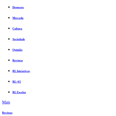
Desporto
Mercado
Cultura
Sociedade
Opinião
Revistas
RL Iniciativas
RL+65
RL Escolas
Mais
Revistas