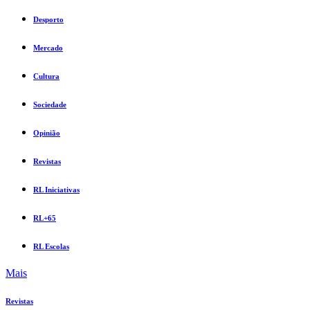
Desporto
Mercado
Cultura
Sociedade
Opinião
Revistas
RL Iniciativas
RL+65
RL Escolas
Mais
Revistas