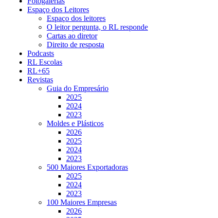
Fotogalerias
Espaço dos Leitores
Espaço dos leitores
O leitor pergunta, o RL responde
Cartas ao diretor
Direito de resposta
Podcasts
RL Escolas
RL+65
Revistas
Guia do Empresário
2025
2024
2023
Moldes e Plásticos
2026
2025
2024
2023
500 Maiores Exportadoras
2025
2024
2023
100 Maiores Empresas
2026