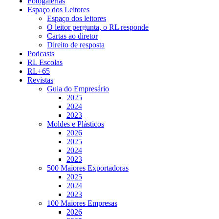
Fotogalerias
Espaço dos Leitores
Espaço dos leitores
O leitor pergunta, o RL responde
Cartas ao diretor
Direito de resposta
Podcasts
RL Escolas
RL+65
Revistas
Guia do Empresário
2025
2024
2023
Moldes e Plásticos
2026
2025
2024
2023
500 Maiores Exportadoras
2025
2024
2023
100 Maiores Empresas
2026