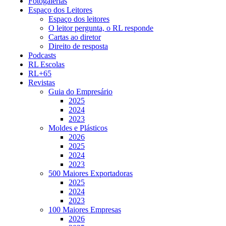
Fotogalerias
Espaço dos Leitores
Espaço dos leitores
O leitor pergunta, o RL responde
Cartas ao diretor
Direito de resposta
Podcasts
RL Escolas
RL+65
Revistas
Guia do Empresário
2025
2024
2023
Moldes e Plásticos
2026
2025
2024
2023
500 Maiores Exportadoras
2025
2024
2023
100 Maiores Empresas
2026