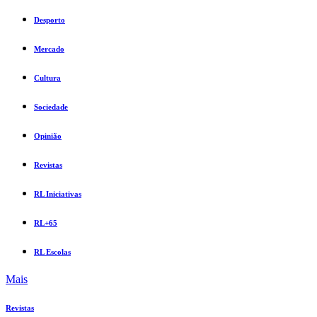
Desporto
Mercado
Cultura
Sociedade
Opinião
Revistas
RL Iniciativas
RL+65
RL Escolas
Mais
Revistas