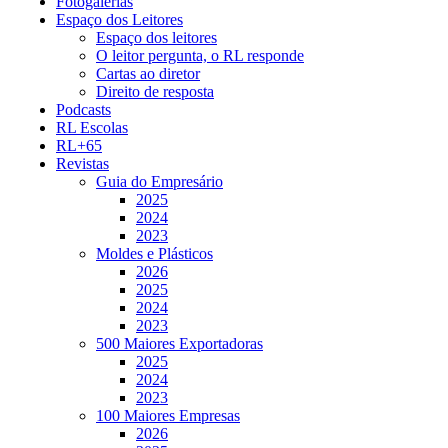
Fotogalerias
Espaço dos Leitores
Espaço dos leitores
O leitor pergunta, o RL responde
Cartas ao diretor
Direito de resposta
Podcasts
RL Escolas
RL+65
Revistas
Guia do Empresário
2025
2024
2023
Moldes e Plásticos
2026
2025
2024
2023
500 Maiores Exportadoras
2025
2024
2023
100 Maiores Empresas
2026