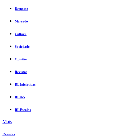
Desporto
Mercado
Cultura
Sociedade
Opinião
Revistas
RL Iniciativas
RL+65
RL Escolas
Mais
Revistas