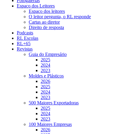
Fotogalerias
Espaço dos Leitores
Espaço dos leitores
O leitor pergunta, o RL responde
Cartas ao diretor
Direito de resposta
Podcasts
RL Escolas
RL+65
Revistas
Guia do Empresário
2025
2024
2023
Moldes e Plásticos
2026
2025
2024
2023
500 Maiores Exportadoras
2025
2024
2023
100 Maiores Empresas
2026