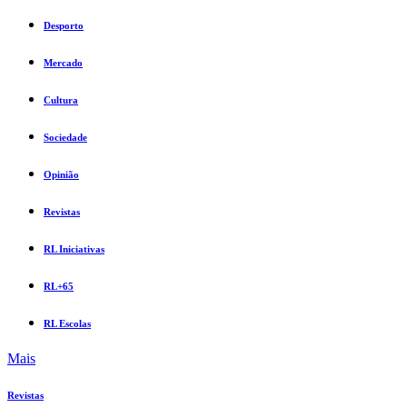
Desporto
Mercado
Cultura
Sociedade
Opinião
Revistas
RL Iniciativas
RL+65
RL Escolas
Mais
Revistas