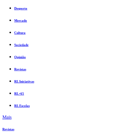
Desporto
Mercado
Cultura
Sociedade
Opinião
Revistas
RL Iniciativas
RL+65
RL Escolas
Mais
Revistas