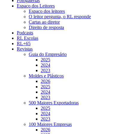
Fotogalerias
Espaço dos Leitores
Espaço dos leitores
O leitor pergunta, o RL responde
Cartas ao diretor
Direito de resposta
Podcasts
RL Escolas
RL+65
Revistas
Guia do Empresário
2025
2024
2023
Moldes e Plásticos
2026
2025
2024
2023
500 Maiores Exportadoras
2025
2024
2023
100 Maiores Empresas
2026