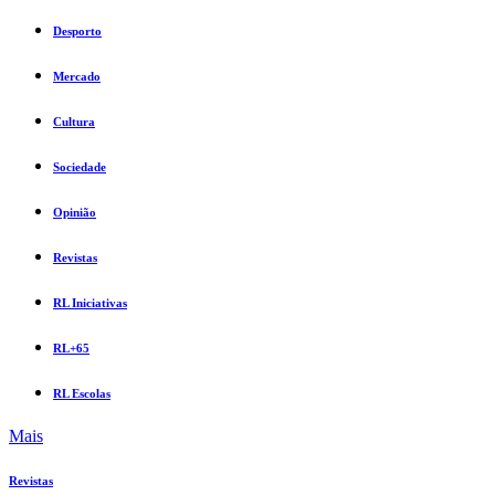
Desporto
Mercado
Cultura
Sociedade
Opinião
Revistas
RL Iniciativas
RL+65
RL Escolas
Mais
Revistas