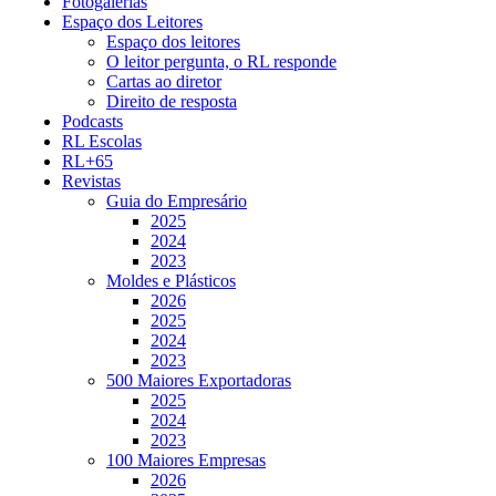
Fotogalerias
Espaço dos Leitores
Espaço dos leitores
O leitor pergunta, o RL responde
Cartas ao diretor
Direito de resposta
Podcasts
RL Escolas
RL+65
Revistas
Guia do Empresário
2025
2024
2023
Moldes e Plásticos
2026
2025
2024
2023
500 Maiores Exportadoras
2025
2024
2023
100 Maiores Empresas
2026