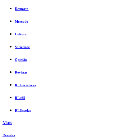
Desporto
Mercado
Cultura
Sociedade
Opinião
Revistas
RL Iniciativas
RL+65
RL Escolas
Mais
Revistas