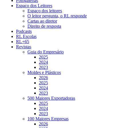
Fotogalerias
Espaço dos Leitores
Espaço dos leitores
O leitor pergunta, o RL responde
Cartas ao diretor
Direito de resposta
Podcasts
RL Escolas
RL+65
Revistas
Guia do Empresário
2025
2024
2023
Moldes e Plásticos
2026
2025
2024
2023
500 Maiores Exportadoras
2025
2024
2023
100 Maiores Empresas
2026