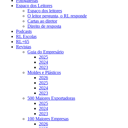
Fotogalerias
Espaço dos Leitores
Espaço dos leitores
O leitor pergunta, o RL responde
Cartas ao diretor
Direito de resposta
Podcasts
RL Escolas
RL+65
Revistas
Guia do Empresário
2025
2024
2023
Moldes e Plásticos
2026
2025
2024
2023
500 Maiores Exportadoras
2025
2024
2023
100 Maiores Empresas
2026