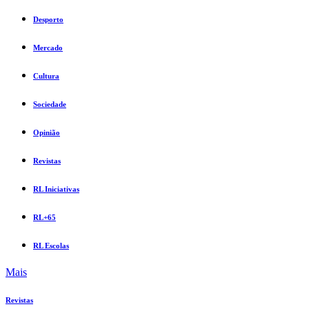
Desporto
Mercado
Cultura
Sociedade
Opinião
Revistas
RL Iniciativas
RL+65
RL Escolas
Mais
Revistas