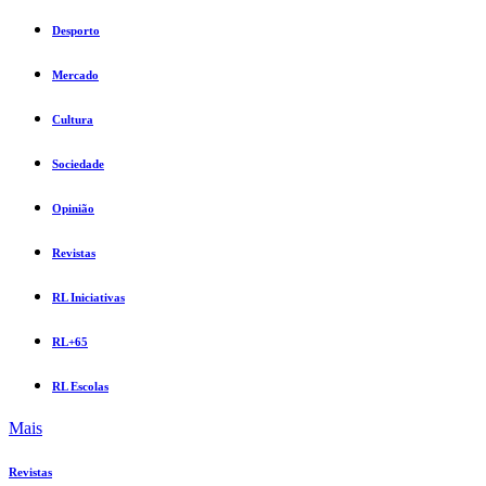
Desporto
Mercado
Cultura
Sociedade
Opinião
Revistas
RL Iniciativas
RL+65
RL Escolas
Mais
Revistas