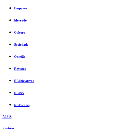
Desporto
Mercado
Cultura
Sociedade
Opinião
Revistas
RL Iniciativas
RL+65
RL Escolas
Mais
Revistas