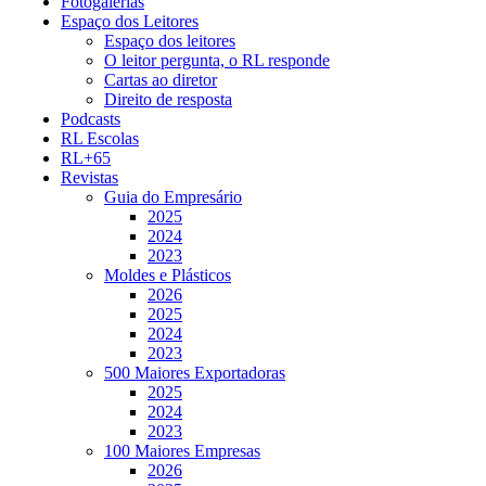
Fotogalerias
Espaço dos Leitores
Espaço dos leitores
O leitor pergunta, o RL responde
Cartas ao diretor
Direito de resposta
Podcasts
RL Escolas
RL+65
Revistas
Guia do Empresário
2025
2024
2023
Moldes e Plásticos
2026
2025
2024
2023
500 Maiores Exportadoras
2025
2024
2023
100 Maiores Empresas
2026